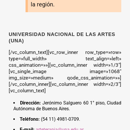
la región.
UNIVERSIDAD NACIONAL DE LAS ARTES
(UNA)
[/vc_column_text][vc_row_inner row_type=»row»
type=»full_width» text_align=»left»
css_animation=»»][vc_column_inner width=»1/3″]
[vc_single_image image=»1068″
img_size=»medium» qode_css_animation=»»]
[/vc_column_inner][vc_column_inner width=»2/3″]
[vc_column_text]
Dirección:
Jerónimo Salguero 60 1° piso, Ciudad
Autónoma de Buenos Aires.
Teléfono:
(54 11) 4981-0709.
E-mail:
arteterapia@una.edu.ar
.