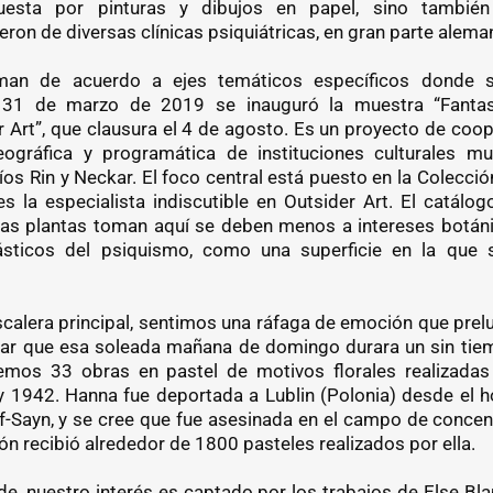
esta por pinturas y dibujos en papel, sino también 
eron de diversas clínicas psiquiátricas, en gran parte alema
an de acuerdo a ejes temáticos específicos donde s
 31 de marzo de 2019 se inauguró la muestra “Fantasí
 Art”, que clausura el 4 de agosto. Es un proyecto de coop
eográfica y programática de instituciones culturales mu
íos Rin y Neckar. El foco central está puesto en la Colecci
s la especialista indiscutible en Outsider Art. El catálog
las plantas toman aquí se deben menos a intereses botáni
sticos del psiquismo, como una superficie en la que 
escalera principal, sentimos una ráfaga de emoción que prel
ear que esa soleada mañana de domingo durara un sin ti
vemos 33 obras en pastel de motivos florales realizada
 1942. Hanna fue deportada a Lublin (Polonia) desde el 
f-Sayn, y se cree que fue asesinada en el campo de concen
ión recibió alrededor de 1800 pasteles realizados por ella.
de, nuestro interés es captado por los trabajos de Else Bl