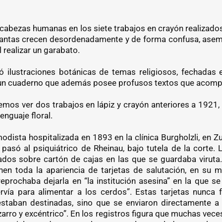
bezas humanas en los siete trabajos en crayón realizado
lantas crecen desordenadamente y de forma confusa, asem
 realizar un garabato.
ó ilustraciones botánicas de temas religiosos, fechadas
 en un cuaderno que además posee profusos textos que acomp
mos ver dos trabajos en lápiz y crayón anteriores a 1921,
lenguaje floral.
odista hospitalizada en 1893 en la clínica Burgholzli, en Z
í pasó al psiquiátrico de Rheinau, bajo tutela de la corte
zados sobre cartón de cajas en las que se guardaba viruta.
enen toda la apariencia de tarjetas de salutación, en su m
reprochaba dejarla en “la institución asesina” en la que s
vía para alimentar a los cerdos”. Estas tarjetas nunca 
 estaban destinadas, sino que se enviaron directamente 
zarro y excéntrico”. En los registros figura que muchas veces