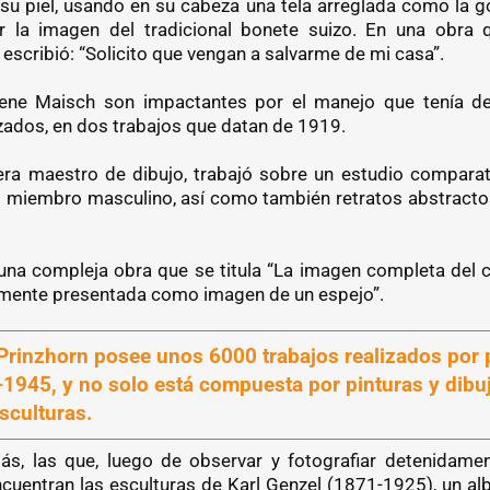
su piel, usando en su cabeza una tela arreglada como la go
r la imagen del tradicional bonete suizo. En una obra
escribió: “Solicito que vengan a salvarme de mi casa”.
ene Maisch son impactantes por el manejo que tenía de l
izados, en dos trabajos que datan de 1919.
era maestro de dibujo, trabajó sobre un estudio compara
el miembro masculino, así como también retratos abstracto
una compleja obra que se titula “La imagen completa del
mente presentada como imagen de un espejo”.
Prinzhorn posee unos 6000 trabajos realizados por 
1945, y no solo está compuesta por pinturas y dibuj
sculturas.
, las que, luego de observar y fotografiar detenidamen
cuentran las esculturas de Karl Genzel (1871-1925), un alba