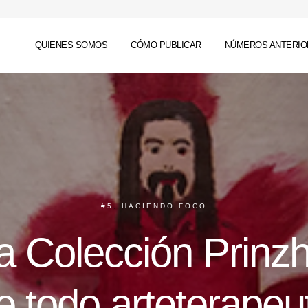
QUIENES SOMOS
CÓMO PUBLICAR
NÚMEROS ANTERIO
#5
,
HACIENDO FOCO
la Colección Prinz
e todo arteterapeu