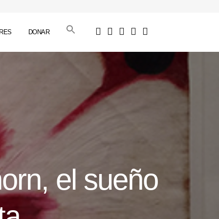
RES
DONAR
horn, el sueño
ta