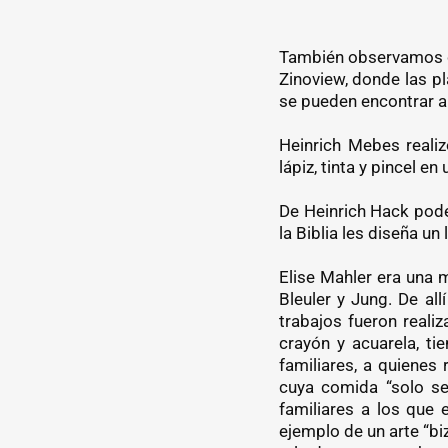
También observamos ca
Zinoview, donde las p
se pueden encontrar al
Heinrich Mebes realiz
lápiz, tinta y pincel
De Heinrich Hack pode
la Biblia les diseña un 
Elise Mahler era una m
Bleuler y Jung. De all
trabajos fueron reali
crayón y acuarela, ti
familiares, a quienes 
cuya comida “solo ser
familiares a los que
ejemplo de un arte “bi