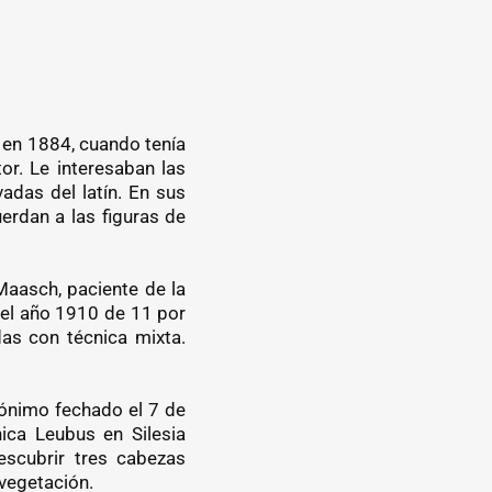
o en 1884, cuando tenía
r. Le interesaban las
adas del latín. En sus
erdan a las figuras de
Maasch, paciente de la
del año 1910 de 11 por
das con técnica mixta.
nónimo fechado el 7 de
ica Leubus en Silesia
escubrir tres cabezas
vegetación.