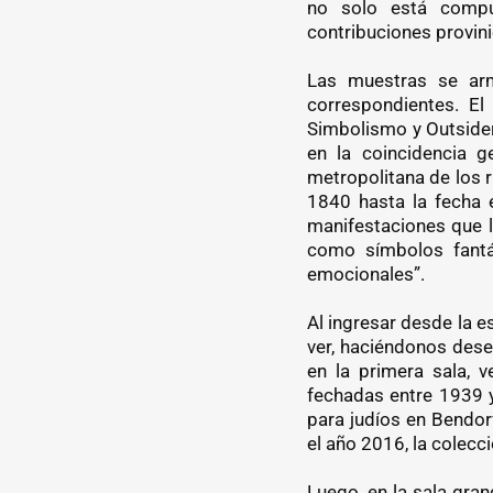
no solo está compu
contribuciones provini
Las muestras se arm
correspondientes. El
Simbolismo y Outsider
en la coincidencia g
metropolitana de los r
1840 hasta la fecha e
manifestaciones que 
como símbolos fantá
emocionales”.
Al ingresar desde la 
ver, haciéndonos des
en la primera sala, 
fechadas entre 1939 y
para judíos en Bendor
el año 2016, la colecc
Luego, en la sala gran