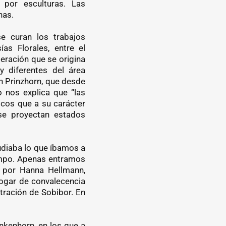
por esculturas. Las
nas.
e curan los trabajos
as Florales, entre el
eración que se origina
y diferentes del área
ón Prinzhorn, que desde
o nos explica que “las
cos que a su carácter
se proyectan estados
udiaba lo que íbamos a
empo. Apenas entramos
s por Hanna Hellmann,
hogar de convalecencia
tración de Sobibor. En
ankenhorn, en los que a