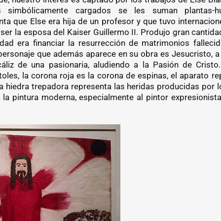
es simbólicamente cargados se les suman plantas-h
enta que Else era hija de un profesor y que tuvo internacio
a ser la esposa del Kaiser Guillermo II. Produjo gran cantida
idad era financiar la resurrección de matrimonios falleci
 personaje que además aparece en su obra es Jesucristo, a q
cáliz de una pasionaria, aludiendo a la Pasión de Cristo
oles, la corona roja es la corona de espinas, el aparato re
la hiedra trepadora representa las heridas producidas por l
n la pintura moderna, especialmente al pintor expresionis