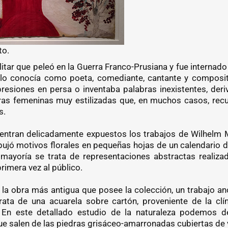
to.
litar que peleó en la Guerra Franco-Prusiana y fue internad
lo conocía como poeta, comediante, cantante y composito
presiones en persa o inventaba palabras inexistentes, deriv
ras femeninas muy estilizadas que, en muchos casos, recu
s.
uentran delicadamente expuestos los trabajos de Wilhelm 
dibujó motivos florales en pequeñas hojas de un calendario 
mayoría se trata de representaciones abstractas realiza
rimera vez al público.
la obra más antigua que posee la colección, un trabajo a
ata de una acuarela sobre cartón, proveniente de la clín
. En este detallado estudio de la naturaleza podemos d
que salen de las piedras grisáceo-amarronadas cubiertas de 