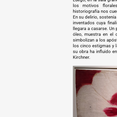
los motivos floral
historiografía nos cu
En su delirio, sostení
inventados cuya final
llegara a casarse. Un
óleo, muestra en el 
simbolizan a los apóst
los cinco estigmas y 
su obra ha influido e
Kirchner.