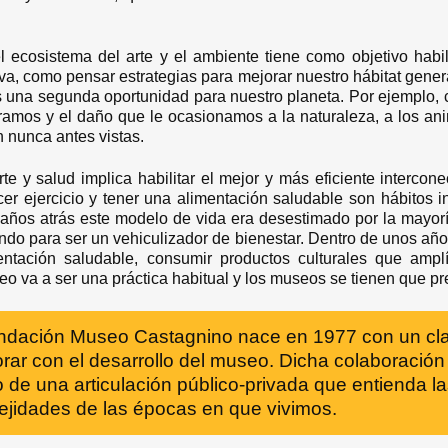
 ecosistema del arte y el ambiente tiene como objetivo habi
a, como pensar estrategias para mejorar nuestro hábitat gen
os una segunda oportunidad para nuestro planeta. Por ejemplo, c
amos y el daño que le ocasionamos a la naturaleza, a los an
 nunca antes vistas.
e y salud implica habilitar el mejor y más eficiente interconec
r ejercicio y tener una alimentación saludable son hábitos 
 años atrás este modelo de vida era desestimado por la mayor
endo para ser un vehiculizador de bienestar. Dentro de unos año
entación saludable, consumir productos culturales que amp
seo va a ser una práctica habitual y los museos se tienen que pr
ndación Museo Castagnino nace en 1977 con un clar
rar con el desarrollo del museo. Dicha colaboración
 de una articulación público-privada que entienda la
ejidades de las épocas en que vivimos.