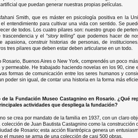
 artificial que puedan generar nuestras propias películas.
sfahani Smith, que es máster en psicología positiva en la Un
a el entendimiento para cultivar una vida con sentido. Se puede
recer de todos. Los cuatro pilares son: nuestro grupo de perten
e trascendencia y el “
story telling
” que podemos hacer de nos
e apasiona, construir historias de personas, de instituciones
os tres pilares que deben estar deben articularse en un todo.
 Rosario, Buenos Aires o New York, comprendés un poco más
 y permeable. He trabajado haciendo novelas en los 90, cine e
vas formas de comunicación entre los seres humanos y consi
n poder sin igual, de contar una historia en la forma más efic
de la Fundación Museo Castagnino en Rosario. ¿Qué rep
rincipales actividades que despliega la fundación?
o se crea por mandato de la familia en 1937, con un claro obje
la colección de Juan Bautista Castagnino como la construcción 
ciudad de Rosario; esta acción filantrópica genera un entusiasm
o el museo se arma de una colección de casi 500 obras.