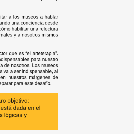
litar a los museos a hablar
erando una conciencia desde
ómo habilitar una relectura
imales y a nosotros mismos
tor que es “el arteterapia”.
indispensables para nuestro
ía de nosotros. Los museos
s va a ser indispensable, al
líen nuestros márgenes de
eparar para este desafío.
o objetivo:
 está dada en el
s lógicas y