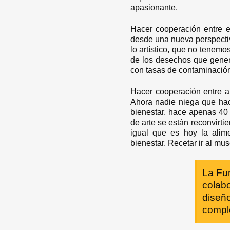
apasionante.
Hacer cooperación entre el
desde una nueva perspectiv
lo artístico, que no tenem
de los desechos que gener
con tasas de contaminación
Hacer cooperación entre art
Ahora nadie niega que hace
bienestar, hace apenas 40
de arte se están reconvirti
igual que es hoy la alim
bienestar. Recetar ir al mu
La Fu
colabo
diseño
compl