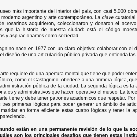
seo más importante del interior del país, con casi 5.000 obras
te moderno argentino y arte contemporáneo. La
clave
curatorial
e rosarinos adquirieron, coleccionaron y donaron el acervo
 que la historia de nuestra ciudad: está el código maest
os y aspiracionamos como sociedad.
nino nace en 1977 con un claro objetivo: colaborar con el d
el diseño de una articulación público-privada que entienda las
.
rte requiere de una apertura mental que tiene que poder enten
blico, como el Castagnino, obedece a una primera lógica, que 
 administración pública de la ciudad. La segunda lógica es la a
riales y administrativos que hacen operativo el museo. La tercer
rte tiene y debe tener patrones académicos que respetar. Por ú
 tres primeras lógicas para poder generar un ámbito de artic
aridar en forma eficiente estas cuatro lógicas y tener la a
apareciendo.
undo están en una permanente revisión de lo que la so
uáles son los principales desafíos que tienen estas instit