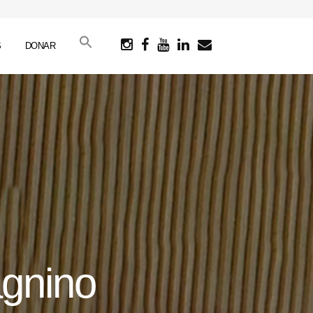
S
DONAR
agnino