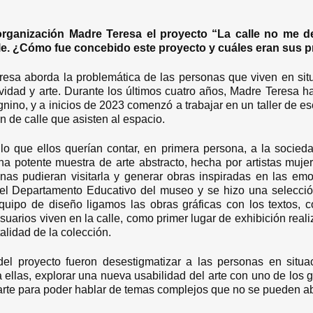
 organización Madre Teresa el proyecto “La calle no me 
lle. ¿Cómo fue concebido este proyecto y cuáles eran sus p
esa aborda la problemática de las personas que viven en situ
ividad y arte. Durante los últimos cuatro años, Madre Teresa ha
ino, y a inicios de 2023 comenzó a trabajar en un taller de es
n de calle que asisten al espacio.
lo que ellos querían contar, en primera persona, a la socied
 potente muestra de arte abstracto, hecha por artistas mujer
nas pudieran visitarla y generar obras inspiradas en las emo
 Departamento Educativo del museo y se hizo una selección 
quipo de diseño ligamos las obras gráficas con los textos, c
usuarios viven en la calle, como primer lugar de exhibición re
otalidad de la colección.
 del proyecto fueron desestigmatizar a las personas en situa
ellas, explorar una nueva usabilidad del arte con uno de los
l arte para poder hablar de temas complejos que no se pueden a