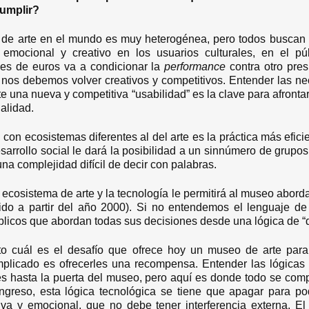
cumplir?
de arte en el mundo es muy heterogénea, pero todos buscan e
, emocional y creativo en los usuarios culturales, en el p
es de euros va a condicionar la
performance
contra otro pre
nos debemos volver creativos y competitivos. Entender las n
e una nueva y competitiva “usabilidad” es la clave para afront
alidad.
on ecosistemas diferentes al del arte es la práctica más efici
sarrollo social le dará la posibilidad a un sinnúmero de grupos
na complejidad difícil de decir con palabras.
ecosistema de arte y la tecnología le permitirá al museo aborda
acido a partir del año 2000). Si no entendemos el lenguaje d
blicos que abordan todas sus decisiones desde una lógica de “
cuál es el desafío que ofrece hoy un museo de arte para
icado es ofrecerles una recompensa. Entender las lógicas 
ales hasta la puerta del museo, pero aquí es donde todo se co
ngreso, esta lógica tecnológica se tiene que apagar para p
ativa y emocional, que no debe tener interferencia externa. E